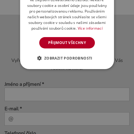
soubory cookie a osobní údaje jsou používány
pro personalizovanou reklamu. Používáním
našich webových stránek souhlasíte se všemi
soubory cookie v souladu s našimi zásadami
používání souborů cookie.
Více informací
PŘIJMOUT VŠECHNY
Nezávazná poptávka
ZOBRAZIT PODROBNOSTI
Vyřešíme s Vámi Vaše potřeby a připravíme pro Vás
řešení na míru.
Jméno a příjmení *
E-mail *
Telefonní číslo