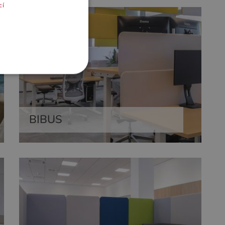
cí
BIBUS