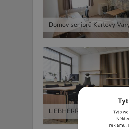
Domov seniorů Karlovy Var
Tyt
LIEBHERR
Tyto we
Někte
reklamu. 