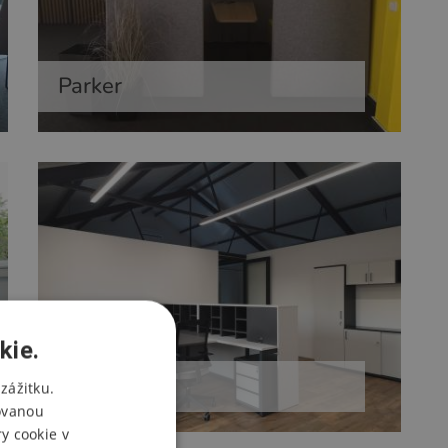
Parker
kie.
Cleanup
zážitku.
ovanou
y cookie v