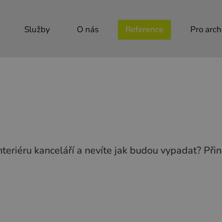
Služby
O nás
Reference
Pro arch
teriéru kanceláří a nevíte jak budou vypadat? P