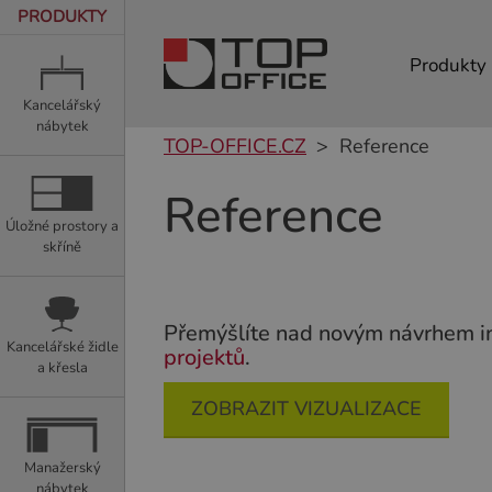
PRODUKTY
Produkty
Kancelářský
nábytek
TOP-OFFICE.CZ
Reference
Reference
Úložné prostory a
skříně
Přemýšlíte nad novým návrhem in
Kancelářské židle
projektů
.
a křesla
ZOBRAZIT VIZUALIZACE
Manažerský
nábytek