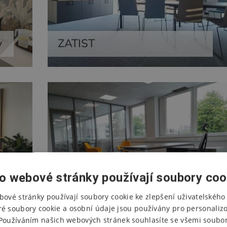
y
ZATIST
o webové stránky používají soubory coo
SVS FEM Brno
bové stránky používají soubory cookie ke zlepšení uživatelského 
ré soubory cookie a osobní údaje jsou používány pro personaliz
Používáním našich webových stránek souhlasíte se všemi soubor