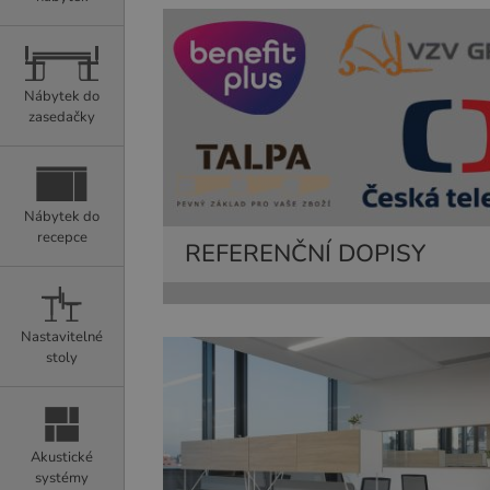
Nábytek do
zasedačky
Nábytek do
recepce
REFERENČNÍ DOPISY
Nastavitelné
stoly
Akustické
systémy