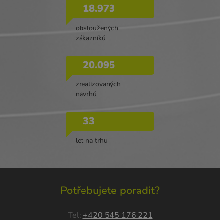
18.973
obsloužených
zákazníků
20.095
zrealizovaných
návrhů
33
let na trhu
Potřebujete poradit?
Tel:
+420 545 176 221