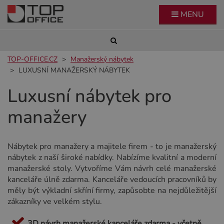
MENU
TOP-OFFICE.CZ
Manažerský nábytek
LUXUSNÍ MANAŽERSKÝ NÁBYTEK
Luxusní nábytek pro
manažery
Nábytek pro manažery a majitele firem - to je manažerský
nábytek z naší široké nabídky. Nabízíme kvalitní a moderní
manažerské stoly. Vytvoříme Vám návrh celé manažerské
kanceláře úlně zdarma. Kanceláře vedoucích pracovníků by
měly být výkladní skříní firmy, zapůsobte na nejdůležitější
zákazníky ve velkém stylu.
3D návrh manažerské kanceláře zdarma - včetně