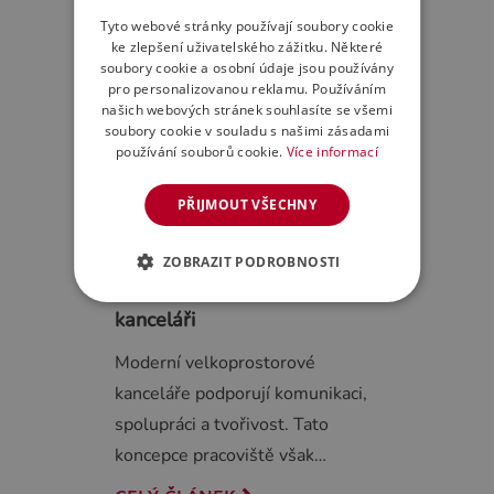
Tyto webové stránky používají soubory cookie
ke zlepšení uživatelského zážitku. Některé
soubory cookie a osobní údaje jsou používány
pro personalizovanou reklamu. Používáním
našich webových stránek souhlasíte se všemi
soubory cookie v souladu s našimi zásadami
používání souborů cookie.
Více informací
PŘIJMOUT VŠECHNY
ZOBRAZIT PODROBNOSTI
Akustické pohodlí ve Vaší
kanceláři
Moderní velkoprostorové
kanceláře podporují komunikaci,
spolupráci a tvořivost. Tato
koncepce pracoviště však…