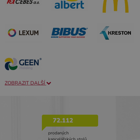
ZOBRAZIT DALŠÍ
72.112
prodaných
kancelářských stolů