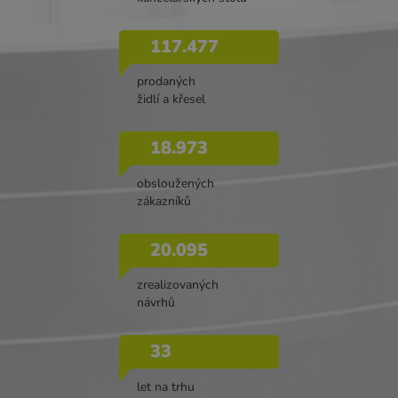
117.477
prodaných
židlí a křesel
18.973
obsloužených
zákazníků
20.095
zrealizovaných
návrhů
33
let na trhu