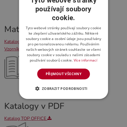
Tyto webové stránky
používají soubory
cookie.
Materiály ke stažení
Tyto webové stránky používají soubory cookie
ke zlepšení uživatelského zážitku. Některé
soubory cookie a osobní údaje jsou používány
Katalog TOP A
pro personalizovanou reklamu. Používáním
Vzorník materiálů TOP OFFICE 2026
našich webových stránek souhlasíte se všemi
soubory cookie v souladu s našimi zásadami
používání souborů cookie.
Více informací
PŘIJMOUT VŠECHNY
ZOBRAZIT PODROBNOSTI
Katalogy v PDF
Katalog TOP OFFICE