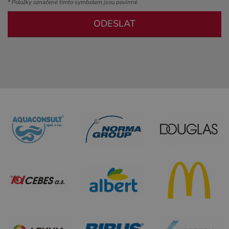
* Položky označené tímto symbolem jsou povinné
ODESLAT