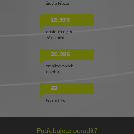
židlí a křesel
18.973
obsloužených
zákazníků
20.095
zrealizovaných
návrhů
33
let na trhu
Potřebujete poradit?