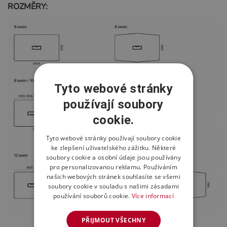
ROZMĚRY:
Tyto webové stránky
používají soubory
cookie.
Tyto webové stránky používají soubory cookie
ke zlepšení uživatelského zážitku. Některé
soubory cookie a osobní údaje jsou používány
pro personalizovanou reklamu. Používáním
našich webových stránek souhlasíte se všemi
soubory cookie v souladu s našimi zásadami
používání souborů cookie.
Více informací
PŘIJMOUT VŠECHNY