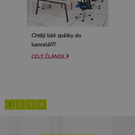
Chtějí lidé zpátky do
kanceláří?
CELÝ ČLÁNEK
1
2
3
4