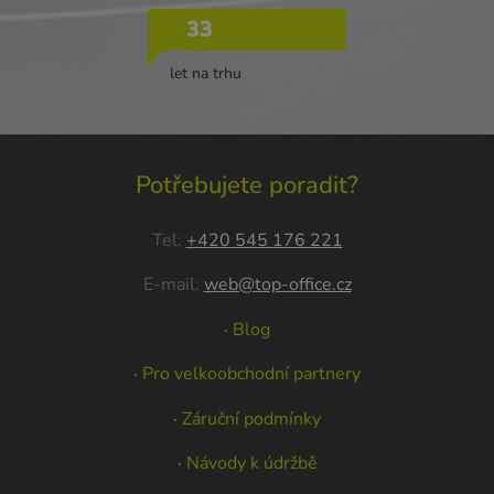
33
let na trhu
Potřebujete poradit?
Tel:
+420 545 176 221
E-mail:
web@top-office.cz
·
Blog
·
Pro velkoobchodní partnery
·
Záruční podmínky
·
Návody k údržbě