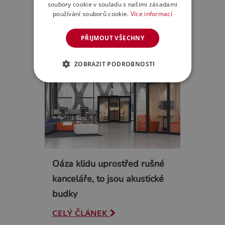
prostory nebo chcete upgradovat
soubory cookie v souladu s našimi zásadami
kancelář stávající…
používání souborů cookie.
Více informací
CELÝ ČLÁNEK
PŘIJMOUT VŠECHNY
ZOBRAZIT PODROBNOSTI
Oáza klidu uprostřed rušné
kanceláře, to jsou akustické
budky
CELÝ ČLÁNEK