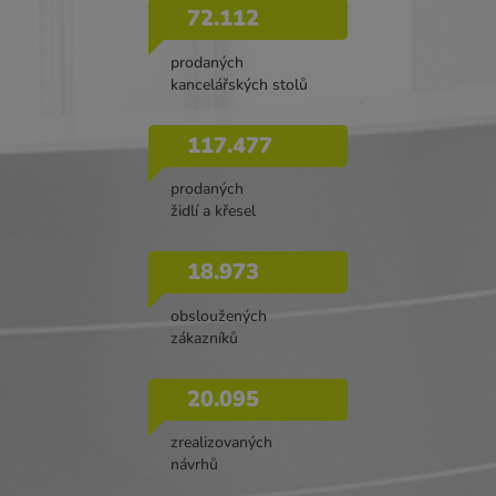
72.112
prodaných
kancelářských stolů
117.477
prodaných
židlí a křesel
18.973
obsloužených
zákazníků
20.095
zrealizovaných
návrhů