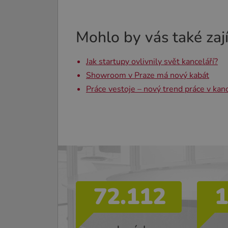
Mohlo by vás také zaj
Jak startupy ovlivnily svět kanceláří?
Showroom v Praze má nový kabát
Práce vestoje – nový trend práce v kanc
72.112
1