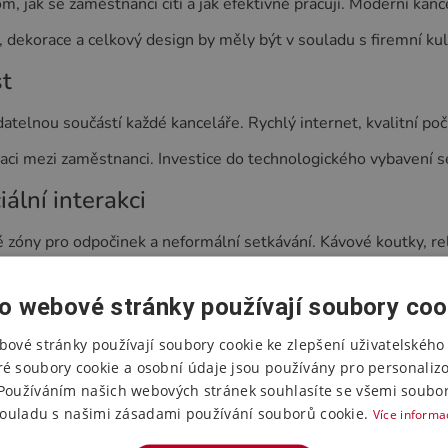
tom, jak se zaměstnanci cítí a jak efektivně pracují. Moderní ka
, dekorace a celkový design by měly být v souladu s firemní ku
st
telnou součástí každé kanceláře. Rychlý internet, kvalitní počí
kaci mezi zaměstnanci. Investice do technologického vybavení se
iální interakci
 zóny pro odpočinek a neformální setkávání. Kávové koutky, r
u energii. Sociální interakce mimo pracovní stoly podporují 
o webové stránky používají soubory coo
ká zodpovědnost
bové stránky používají soubory cookie ke zlepšení uživatelského 
 i do designu kanceláří. Používání přírodních materiálů, recyk
ré soubory cookie a osobní údaje jsou používány pro personaliz
Používáním našich webových stránek souhlasíte se všemi soubor
roveň snížit provozní náklady. Zelené rostliny jsou nejen esteti
ouladu s našimi zásadami používání souborů cookie.
Více informa