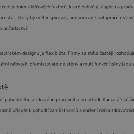
ředí jedním z klíčových faktorů, které ovlivňují úspěch a produ
prostor, který by měl inspirovat, podporovat spolupráci a zárov
to požadavky?
lářském designu je flexibilita. Firmy se stále častěji rozhodu
lární nábytek, přemisťovatelné stěny a multifunkční zóny jsou 
stě
í pohodlného a zdravého pracovního prostředí. Kancelářské židl
azně přispět k pohodlí zaměstnanců a snížení rizika zdravotní