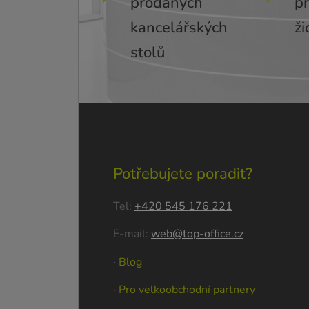
prodaných
p
kancelářských
ži
stolů
Potřebujete poradit?
Tel:
+420 545 176 221
E-mail:
web@top-office.cz
·
Blog
·
Pro velkoobchodní partnery