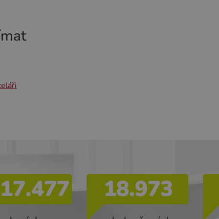
ímat
eláři
17.477
18.973