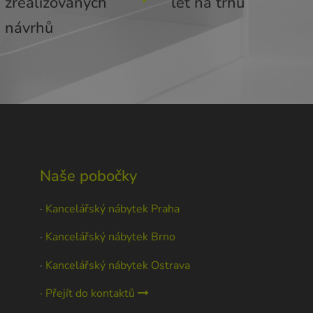
zrealizovaných
let na trhu
návrhů
Naše pobočky
·
Kancelářský nábytek Praha
·
Kancelářský nábytek Brno
·
Kancelářský nábytek Ostrava
· Přejít do kontaktů