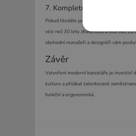
7. Kompletní servis od návr
Pokud hledáte partnera, který vám pomůže
více než 30 lety zkušeností a více než 1
obchodní manažeři a designéři vám poskytn
Závěr
Vytvoření moderní kanceláře je investicí d
kulturu a přilákat talentované zaměstnance
funkční a ergonomická.