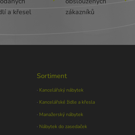
rodaných
obsloužených
dlí a křesel
zákazníků
Sortiment
·
Kancelářský nábytek
·
Kancelářské židle a křesla
·
Manažerský nábytek
·
Nábytek do zasedaček