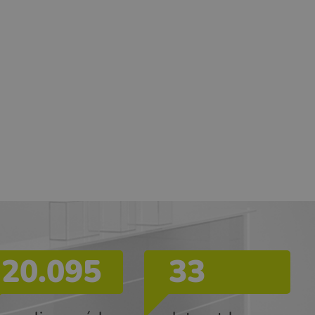
20.095
33