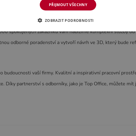
PŘIJMOUT VŠECHNY
hu po realizaci
 vytvořit moderní kancelář, která splňuje všechny výše uveden
ZOBRAZIT PODROBNOSTI
0 000 spokojených zákazníků vám nabízíme komplexní služby od 
ou odborné poradenství a vytvoří návrh ve 3D, který bude refle
o budoucnosti vaší firmy. Kvalitní a inspirativní pracovní prost
. Díky partnerství s odborníky, jako je Top Office, můžete mít 