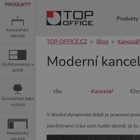
PRODUKTY
Produkty
Kancelářský
nábytek
TOP-OFFICE.CZ
Blog
Kancelář
Moderní kancelá
Úložné prostory a
skříně
· Vše
· Kancelář
· Kře
Kancelářské židle
a křesla
V dnešní dynamické době je pracovní prost
zaměstnanci tráví osm hodin denně; je to 
Manažerský
nábytek