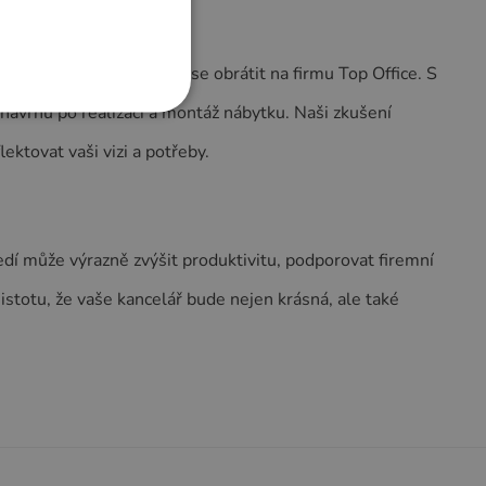
é požadavky, neváhejte se obrátit na firmu Top Office. S
návrhu po realizaci a montáž nábytku. Naši zkušení
ktovat vaši vizi a potřeby.
ředí může výrazně zvýšit produktivitu, podporovat firemní
jistotu, že vaše kancelář bude nejen krásná, ale také