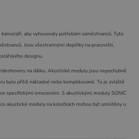
h kanceláří, aby vyhovovaly potřebám zaměstnanců. Tyto
městnanců. Jsou všestrannými doplňky na pracovišti,
ncelářského designu.
 videohovory na dálku. Akustické moduly jsou nepochybně
u bylo příliš nákladné nebo komplikované. To je zvláště
ách se specifickými omezeními. S akustickými moduly SONIC
mco akustické moduly na kolečkách mohou být umístěny u