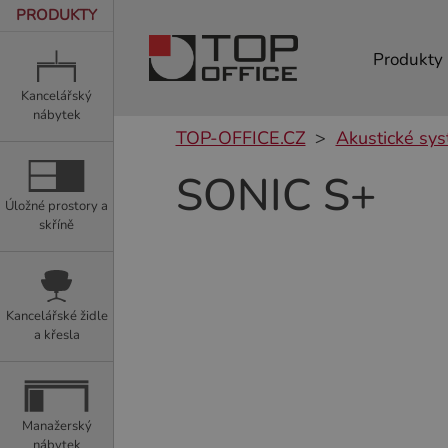
PRODUKTY
Produkty
Kancelářský
nábytek
TOP-OFFICE.CZ
Akustické sy
SONIC S+
Úložné prostory a
skříně
Kancelářské židle
a křesla
Manažerský
nábytek