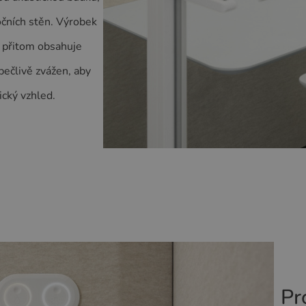
očních stěn. Výrobek
 přitom obsahuje
pečlivě zvážen, aby
ický vzhled.
Pr