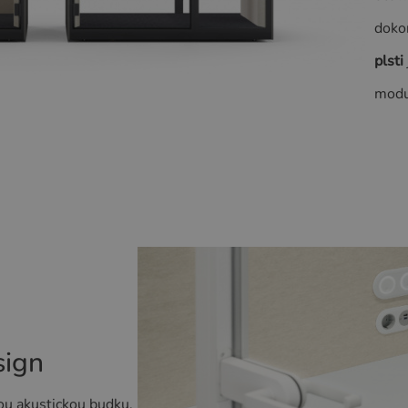
doko
plsti
modul
sign
vou akustickou budku,