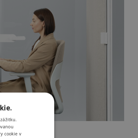
kie.
zážitku.
ovanou
y cookie v