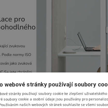
lace pro
 pohodlného
ající zvukovou
dí. Podle normy ISO
kován jako zvuková
IC S+ jste chráněni
e soukromé rozhovory
o webové stránky používají soubory coo
bové stránky používají soubory cookie ke zlepšení uživatelského 
ré soubory cookie a osobní údaje jsou používány pro personaliz
Používáním našich webových stránek souhlasíte se všemi soubor