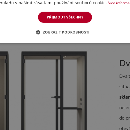
ouladu s našimi zásadami používání souborů cookie.
Více informa
PŘIJMOUT VŠECHNY
ZOBRAZIT PODROBNOSTI
Dv
Dva 
situa
skle
nejen
do pr
otevř