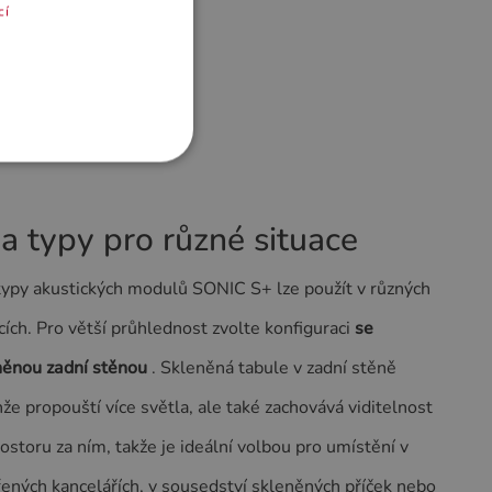
cí
a typy pro různé situace
typy akustických modulů SONIC S+ lze použít v různých
cích. Pro větší průhlednost zvolte konfiguraci
se
něnou zadní stěnou
. Skleněná tabule v zadní stěně
že propouští více světla, ale také zachovává viditelnost
ostoru za ním, takže je ideální volbou pro umístění v
ených kancelářích, v sousedství skleněných příček nebo