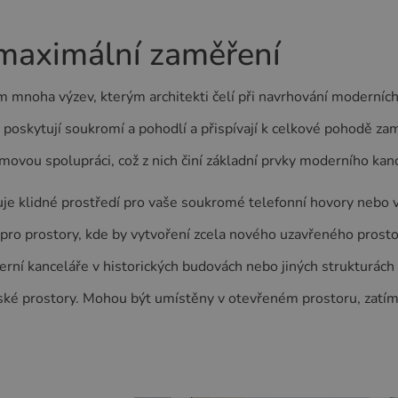
 maximální zaměření
 mnoha výzev, kterým architekti čelí při navrhování moderníc
poskytují soukromí a pohodlí a přispívají k celkové pohodě za
 týmovou spolupráci, což z nich činí základní prvky moderního ka
uje klidné prostředí pro vaše soukromé telefonní hovory nebo
pro prostory, kde by vytvoření zcela nového uzavřeného prostor
oderní kanceláře v historických budovách nebo jiných struktur
řské prostory. Mohou být umístěny v otevřeném prostoru, zatí