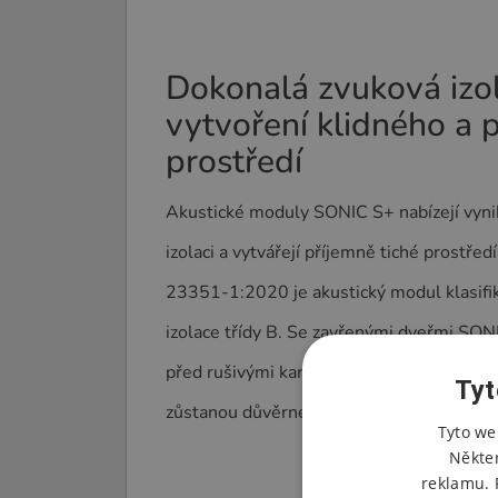
Dokonalá zvuková izo
vytvoření klidného a
prostředí
Akustické moduly SONIC S+ nabízejí vynik
izolaci a vytvářejí příjemně tiché prostře
23351-1:2020 je akustický modul klasifi
izolace třídy B. Se zavřenými dveřmi SON
před rušivými kancelářskými zvuky a vaš
Tyt
zůstanou důvěrné.
Tyto we
Někte
reklamu. 